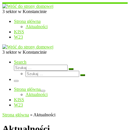
Przejdź
do
3 sektor w Konstancinie
treści
Strona główna
Aktualności
KISS
W23
3 sektor w Konstancinie
Search
Szukaj
Szukaj
Szukaj
…
Szukaj
…
Menu
Strona główna
Aktualności
KISS
W23
Strona główna
»
Aktualności
Aktualności