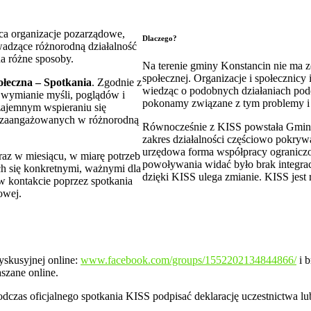
ąca organizacje pozarządowe,
Dlaczego?
wadzące różnorodną działalność
na różne sposoby.
Na terenie gminy Konstancin nie ma z
społecznej. Organizacje i społecznicy 
ołeczna – Spotkania
. Zgodnie z
wiedząc o podobnych działaniach po
e wymianie myśli, poglądów i
pokonamy związane z tym problemy i
wzajemnym wspieraniu się
ób zaangażowanych w różnorodną
Równocześnie z KISS powstała Gminna
zakres działalności częściowo pokrywa 
urzędowa forma współpracy ograniczona
raz w miesiącu, w miarę potrzeb
powoływania widać było brak integracj
h się konkretnymi, ważnymi dla
dzięki KISS ulega zmianie. KISS jes
 w kontakcie poprzez spotkania
owej.
skusyjnej online:
www.facebook.com/groups/1552202134844866/
i b
aszane online.
czas oficjalnego spotkania KISS podpisać deklarację uczestnictwa lu