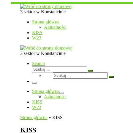
Przejdź
do
3 sektor w Konstancinie
treści
Strona główna
Aktualności
KISS
W23
3 sektor w Konstancinie
Search
Szukaj
Szukaj
Szukaj
…
Szukaj
…
Menu
Strona główna
Aktualności
KISS
W23
Strona główna
»
KISS
KISS