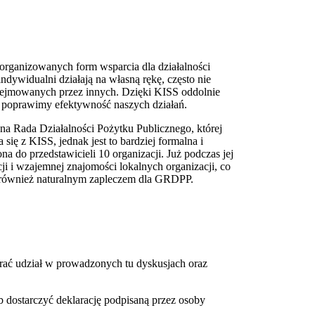
organizowanych form wsparcia dla działalności
indywidualni działają na własną rękę, często nie
dejmowanych przez innych. Dzięki KISS oddolnie
 poprawimy efektywność naszych działań.
 Rada Działalności Pożytku Publicznego, której
się z KISS, jednak jest to bardziej formalna i
 do przedstawicieli 10 organizacji. Już podczas jej
i i wzajemnej znajomości lokalnych organizacji, co
t również naturalnym zapleczem dla GRDPP.
rać udział w prowadzonych tu dyskusjach oraz
b dostarczyć deklarację podpisaną przez osoby