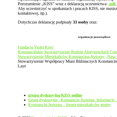
Porozumienie „KISS” wraz z deklaracją uczestnictwa:
.pdf
Aby uczestniczyć w spotkaniach i pracach KISS, nie musisz 
kontaktowej, itp.).
Dotychczas deklarację podpisały
33 osoby
oraz:
organizacje pozarządowe
Fundacja Violet Kiwi
Konstancińskie Stowarzyszenie Rodzin Abstynenckich Con
Stowarzyszenie Mieszkańców Konstancina-Jeziorny „Nasz
Stowarzyszenie Współpracy Miast Bliźniaczych Konstancin-
Laye
grupa dyskusyjna KISS online
forum dyskusyjne „Konstancin-Jeziorna- Informacje,
Konstancin-Jeziorna – forum mieszkańców gminy