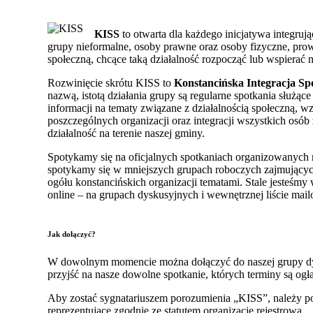
KISS
to otwarta dla każdego inicjatywa integruj
grupy nieformalne, osoby prawne oraz osoby fizyczne, pro
społeczną, chcące taką działalność rozpocząć lub wspierać 
Rozwinięcie skrótu KISS to
Konstancińska Integracja Sp
nazwą, istotą działania grupy są regularne spotkania służąc
informacji na tematy związane z działalnością społeczną, 
poszczególnych organizacji oraz integracji wszystkich os
działalność na terenie naszej gminy.
Spotykamy się na oficjalnych spotkaniach organizowanych 
spotykamy się w mniejszych grupach roboczych zajmującyc
ogółu konstancińskich organizacji tematami. Stale jesteśmy
online – na grupach dyskusyjnych i wewnętrznej liście mail
Jak dołączyć?
W dowolnym momencie można dołączyć do naszej grupy dy
przyjść na nasze dowolne spotkanie, których terminy są ogł
Aby zostać sygnatariuszem porozumienia „KISS”, należy pod
reprezentujące zgodnie ze statutem organizację rejestrową.